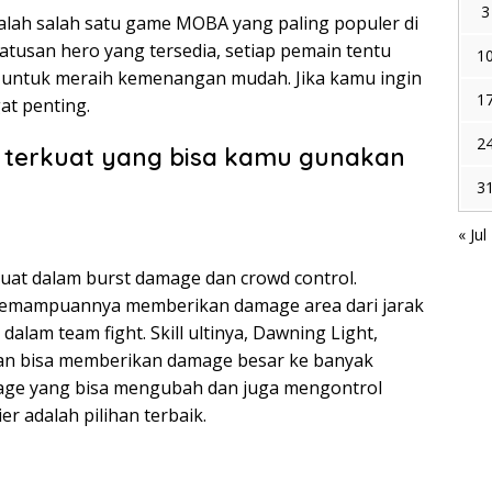
3
alah salah satu game MOBA yang paling populer di
atusan hero yang tersedia, setiap pemain tentu
1
t untuk meraih kemenangan mudah. Jika kamu ingin
1
at penting.
2
o terkuat yang bisa kamu gunakan
3
« Jul
uat dalam burst damage dan crowd control.
 kemampuannya memberikan damage area dari jarak
alam team fight. Skill ultinya, Dawning Light,
dan bisa memberikan damage besar ke banyak
mage yang bisa mengubah dan juga mengontrol
r adalah pilihan terbaik.