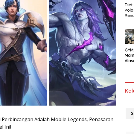
Diet
Pol
Ren
Karb
Popu
Diet
GYM
Man
Alas
Pent
Gay
Seha
Kal
S
i Perbincangan Adalah Mobile Legends, Penasaran
 Ini!