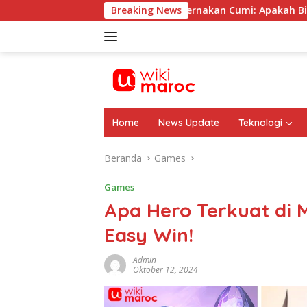
Langsung
 Terupgrade
Peternakan Cumi: Apakah Bisa Dilakukan 
Breaking News
ke
konten
Home
News Update
Teknologi
Beranda
Games
Games
Apa Hero Terkuat di M
Easy Win!
Admin
Oktober 12, 2024