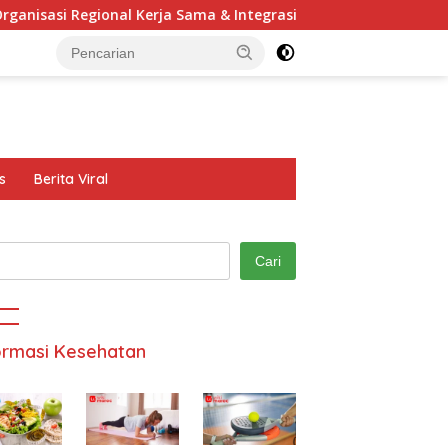
onal Kerja Sama & Integrasi Antarnegara
Final Piala D
s
Berita Viral
Cari
ormasi Kesehatan