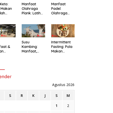
 Keto:
Manfaat
Manfaat
a Makan
Olahraga
Padel:
dah
Plank: Latihan
Olahraga
ohidrat
Sederhana
Seru yang
ler untuk
untuk
untuk Tubuh
Kekuatan &
& Pikiran
Kebugaran
Sehat
:
Susu
Intermittent
faat &
Kambing:
Fasting: Pola
an
Manfaat,
Makan
ing untuk
Kandungan &
Populer untuk
a Hidup
Alasan
Kesehatan
t
Semakin
Diminati
ender
Agustus 2026
S
R
K
J
S
M
1
2