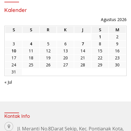
Kalender
Agustus 2026
S
S
R
K
J
S
M
1
2
3
4
5
6
7
8
9
10
11
12
13
14
15
16
17
18
19
20
21
22
23
24
25
26
27
28
29
30
31
« Jul
Kontak Info
Jl. Meranti No.8Darat Sekip, Kec. Pontianak Kota,