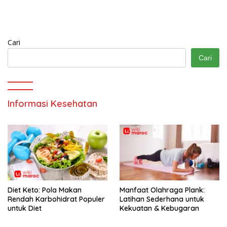
Cari
Cari
Informasi Kesehatan
Diet Keto: Pola Makan
Manfaat Olahraga Plank:
Rendah Karbohidrat Populer
Latihan Sederhana untuk
untuk Diet
Kekuatan & Kebugaran