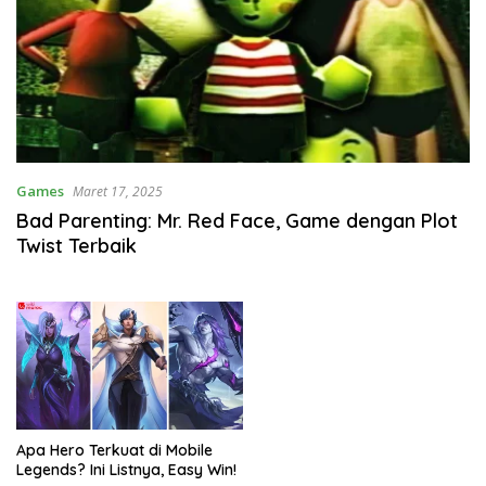
Games
Maret 17, 2025
Bad Parenting: Mr. Red Face, Game dengan Plot
Twist Terbaik
Apa Hero Terkuat di Mobile
Legends? Ini Listnya, Easy Win!