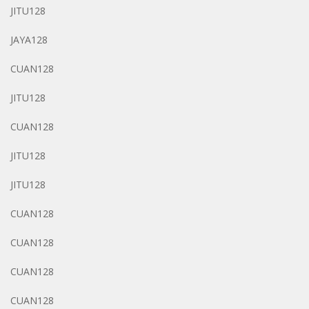
JITU128
JAYA128
CUAN128
JITU128
CUAN128
JITU128
JITU128
CUAN128
CUAN128
CUAN128
CUAN128