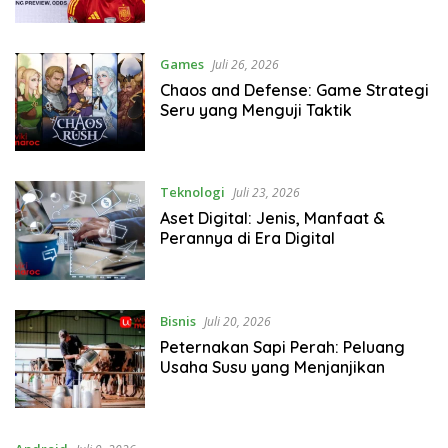
Games
Juli 26, 2026
Chaos and Defense: Game Strategi
Seru yang Menguji Taktik
Teknologi
Juli 23, 2026
Aset Digital: Jenis, Manfaat &
Perannya di Era Digital
Bisnis
Juli 20, 2026
Peternakan Sapi Perah: Peluang
Usaha Susu yang Menjanjikan