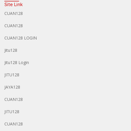
Site Link
CUAN128
CUAN128
CUAN128 LOGIN
Jitu128
Jitu128 Login
JITU128
JAYA128
CUAN128
JITU128
CUAN128