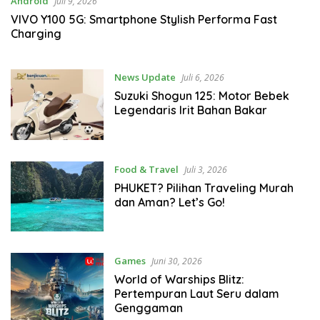
Android
Juli 9, 2026
VIVO Y100 5G: Smartphone Stylish Performa Fast
Charging
News Update
Juli 6, 2026
Suzuki Shogun 125: Motor Bebek
Legendaris Irit Bahan Bakar
Food & Travel
Juli 3, 2026
PHUKET? Pilihan Traveling Murah
dan Aman? Let’s Go!
Games
Juni 30, 2026
World of Warships Blitz:
Pertempuran Laut Seru dalam
Genggaman