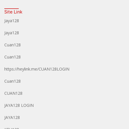
Site Link
Jaya128
Jaya128
Cuan128
Cuan128
https://heylink.me/CUAN128LOGIN
Cuan128
CUAN128
JAYA128 LOGIN
JAYA128