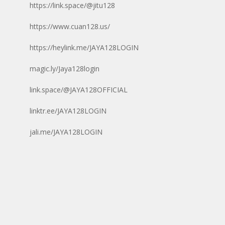
https://link.space/@jitu128
https://www.cuan128.us/
https://heylink.me/JAYA128LOGIN
magic.ly/Jaya128login
link.space/@JAYA128OFFICIAL
linktr.ee/JAYA128LOGIN
jali.me/JAYA128LOGIN