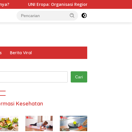
UNI Eropa: Organisasi Regional Kerja Sama & Integrasi A
s
Berita Viral
Cari
V
S
ormasi Kesehatan
Digital: Jenis, Manfaat &
Peternakan Sapi Perah:
nya di Era Digital
Peluang Usaha Susu yang