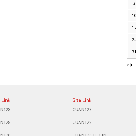
3
1
1
2
3
« Jul
 Link
Site Link
N128
CUAN128
N128
CUAN128
N128
CUAN128 LOGIN