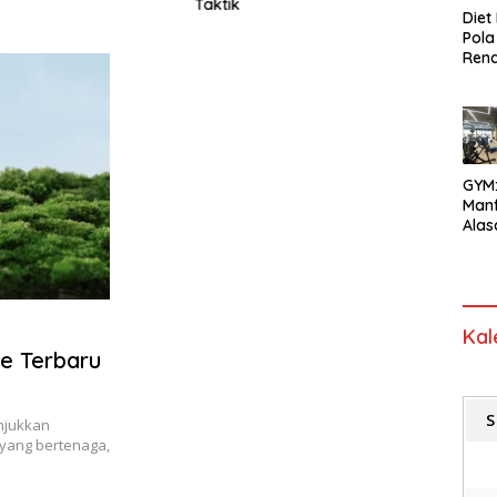
Taktik
Diet
Pol
Ren
Karb
Popu
Diet
GYM
Man
Alas
Pent
Gay
Seha
Kal
e Terbaru
S
njukkan
yang bertenaga,