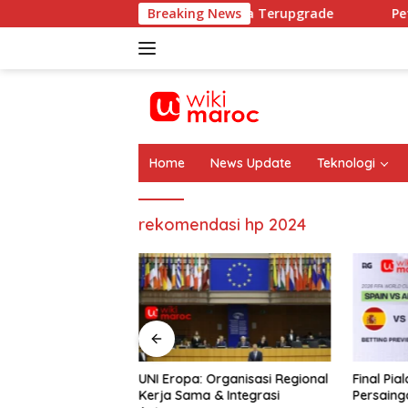
Langsung
otor Superbike Premium Performa Terupgrade
Breaking News
Peternaka
ke
konten
Home
News Update
Teknologi
rekomendasi hp 2024
Cumi: Apakah Bisa
UNI Eropa: Organisasi Regional
Final Pia
dan Bagaimana
Kerja Sama & Integrasi
Persaing