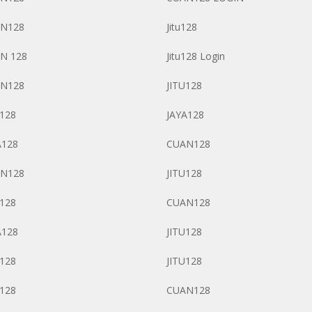
N128
Jitu128
N 128
Jitu128 Login
N128
JITU128
U128
JAYA128
A128
CUAN128
N128
JITU128
U128
CUAN128
A128
JITU128
U128
JITU128
U128
CUAN128