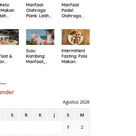
Menjanjikan
 Keto:
Manfaat
Manfaat
a Makan
Olahraga
Padel:
dah
Plank: Latihan
Olahraga
ohidrat
Sederhana
Seru yang
ler untuk
untuk
untuk Tubuh
Kekuatan &
& Pikiran
Kebugaran
Sehat
:
Susu
Intermittent
faat &
Kambing:
Fasting: Pola
an
Manfaat,
Makan
ing untuk
Kandungan &
Populer untuk
a Hidup
Alasan
Kesehatan
t
Semakin
Diminati
ender
Agustus 2026
S
R
K
J
S
M
1
2