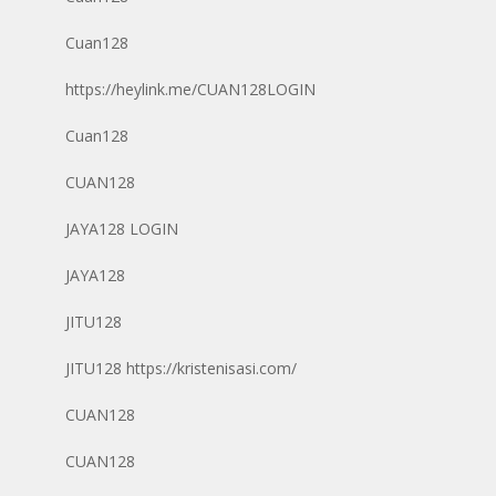
Cuan128
https://heylink.me/CUAN128LOGIN
Cuan128
CUAN128
JAYA128 LOGIN
JAYA128
JITU128
JITU128
https://kristenisasi.com/
CUAN128
CUAN128