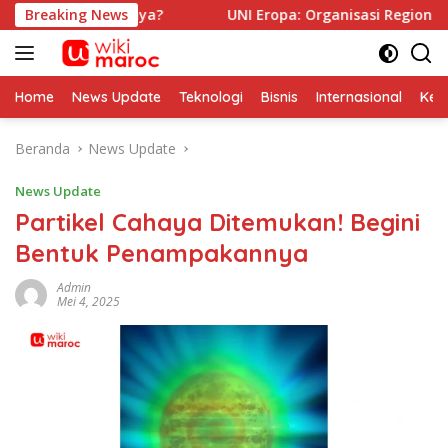
Langsung
 Prospeknya?
Breaking News
UNI Eropa: Organisasi Regional Kerja Sam
ke
konten
Home
News Update
Teknologi
Bisnis
Internasional
Kes
Beranda
News Update
News Update
Partikel Cahaya Ditemukan! Begini
Bentuk Penampakannya
Admin
Mei 4, 2025