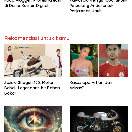
Food Vlogger: Profesi Kreatif
Kawasaki Versys 1000: Skutik
di Dunia Kuliner Digital
Petualang Andal untuk
Perjalanan Jauh
Rekomendasi untuk kamu
Suzuki Shogun 125: Motor
Kasus apa Arhan dan
Bebek Legendaris Irit Bahan
Azizah?
Bakar