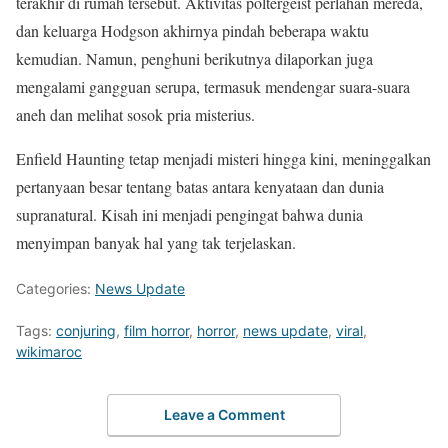
terakhir di rumah tersebut. Aktivitas poltergeist perlahan mereda,
dan keluarga Hodgson akhirnya pindah beberapa waktu
kemudian. Namun, penghuni berikutnya dilaporkan juga
mengalami gangguan serupa, termasuk mendengar suara-suara
aneh dan melihat sosok pria misterius.
Enfield Haunting tetap menjadi misteri hingga kini, meninggalkan
pertanyaan besar tentang batas antara kenyataan dan dunia
supranatural. Kisah ini menjadi pengingat bahwa dunia
menyimpan banyak hal yang tak terjelaskan.
Categories:
News Update
Tags:
conjuring
,
film horror
,
horror
,
news update
,
viral
,
wikimaroc
Leave a Comment