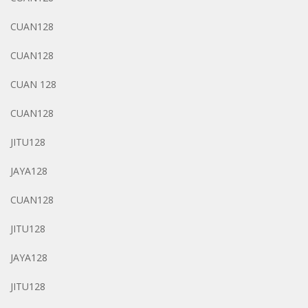
CUAN128
CUAN128
CUAN 128
CUAN128
JITU128
JAYA128
CUAN128
JITU128
JAYA128
JITU128