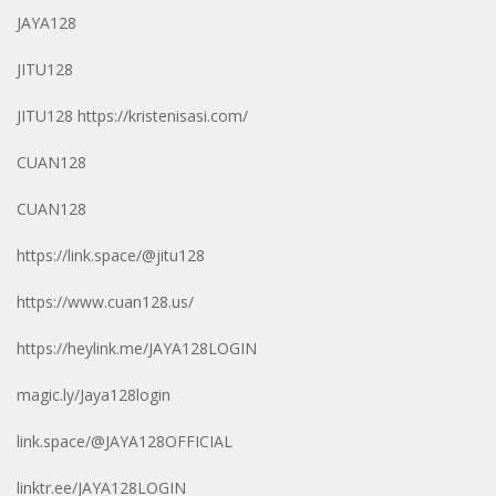
JAYA128
JITU128
JITU128
https://kristenisasi.com/
CUAN128
CUAN128
https://link.space/@jitu128
https://www.cuan128.us/
https://heylink.me/JAYA128LOGIN
magic.ly/Jaya128login
link.space/@JAYA128OFFICIAL
linktr.ee/JAYA128LOGIN