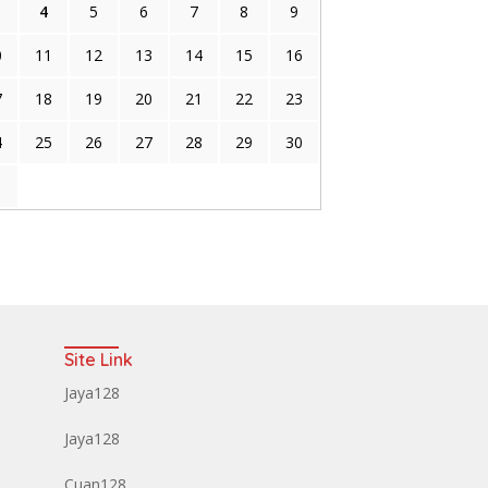
4
5
6
7
8
9
0
11
12
13
14
15
16
7
18
19
20
21
22
23
4
25
26
27
28
29
30
1
Site Link
Jaya128
Jaya128
Cuan128