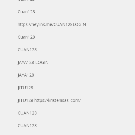
Cuan128
https://heylink.me/CUAN128LOGIN
Cuan128
CUAN128
JAYA128 LOGIN
JAYA128
JITU128
JITU128
https://kristenisasi.com/
CUAN128
CUAN128