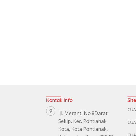
Kontak Info
Site
CUA
Jl. Meranti No.8Darat
Sekip, Kec. Pontianak
CUA
Kota, Kota Pontianak,
CUA