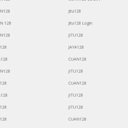
N128
Jitu128
N 128
Jitu128 Login
N128
JITU128
U128
JAYA128
A128
CUAN128
N128
JITU128
U128
CUAN128
A128
JITU128
U128
JITU128
U128
CUAN128