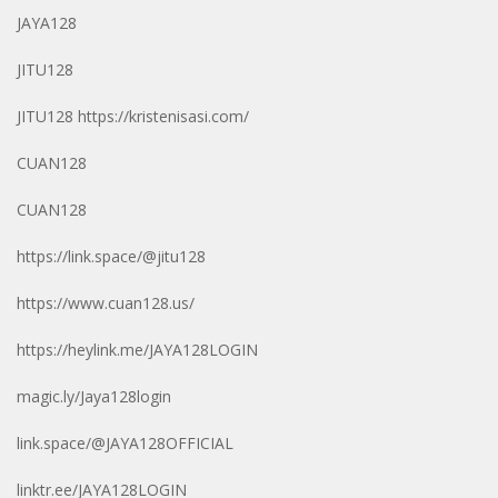
JAYA128
JITU128
JITU128
https://kristenisasi.com/
CUAN128
CUAN128
https://link.space/@jitu128
https://www.cuan128.us/
https://heylink.me/JAYA128LOGIN
magic.ly/Jaya128login
link.space/@JAYA128OFFICIAL
linktr.ee/JAYA128LOGIN