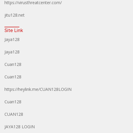
https://virusthreatcenter.com/
jitu128.net
Site Link
Jaya128
Jaya128
Cuan128
Cuan128
https://heylink.me/CUAN128LOGIN
Cuan128
CUAN128
JAYA128 LOGIN