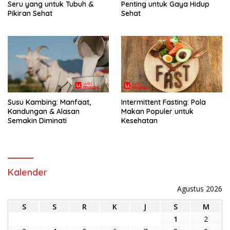
Seru yang untuk Tubuh &
Penting untuk Gaya Hidup
Pikiran Sehat
Sehat
Susu Kambing: Manfaat,
Intermittent Fasting: Pola
Kandungan & Alasan
Makan Populer untuk
Semakin Diminati
Kesehatan
Kalender
Agustus 2026
S
S
R
K
J
S
M
1
2