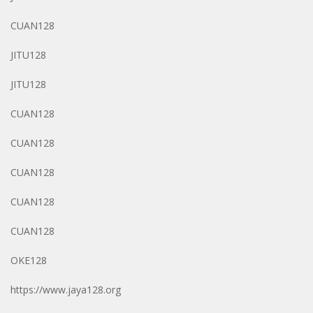
CUAN128
JITU128
JITU128
CUAN128
CUAN128
CUAN128
CUAN128
CUAN128
OKE128
https://www.jaya128.org