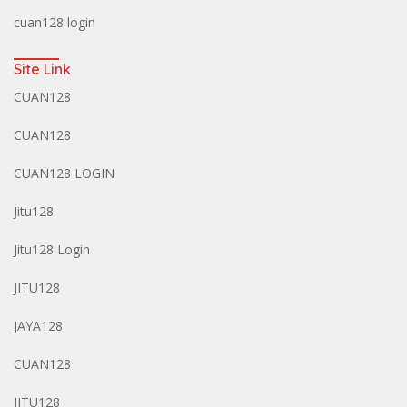
cuan128 login
Site Link
CUAN128
CUAN128
CUAN128 LOGIN
Jitu128
Jitu128 Login
JITU128
JAYA128
CUAN128
JITU128