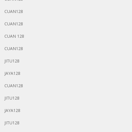
CUAN128
CUAN128
CUAN 128
CUAN128
JITU128
JAYA128
CUAN128
JITU128
JAYA128
JITU128