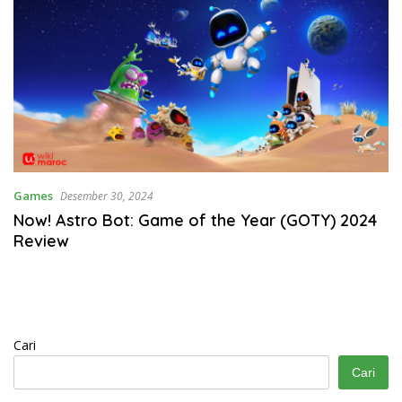
Games
Desember 30, 2024
Now! Astro Bot: Game of the Year (GOTY) 2024
Review
Cari
Cari