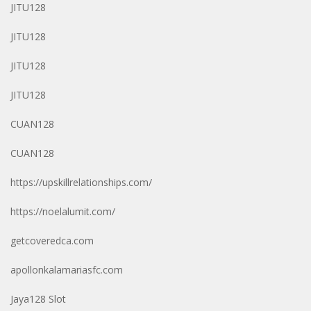
JITU128
JITU128
JITU128
JITU128
CUAN128
CUAN128
https://upskillrelationships.com/
https://noelalumit.com/
getcoveredca.com
apollonkalamariasfc.com
Jaya128 Slot