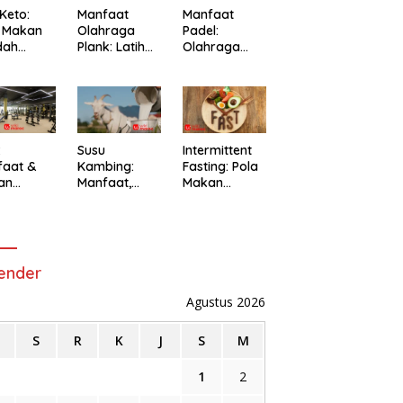
Bakar
 Keto:
Manfaat
Manfaat
a Makan
Olahraga
Padel:
dah
Plank: Latihan
Olahraga
ohidrat
Sederhana
Seru yang
ler untuk
untuk
untuk Tubuh
Kekuatan &
& Pikiran
Kebugaran
Sehat
:
Susu
Intermittent
faat &
Kambing:
Fasting: Pola
an
Manfaat,
Makan
ing untuk
Kandungan &
Populer untuk
a Hidup
Alasan
Kesehatan
t
Semakin
Diminati
ender
Agustus 2026
S
R
K
J
S
M
1
2