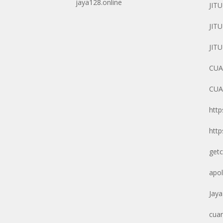
jaya128.online
JIT
JIT
JIT
CUA
CUA
http
http
get
apol
Jaya
cuan