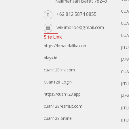
Kalimantan Barat 78243
CUA
+62 812 5874 8855
CUA
wikimaroc@gmail.com
CUA
Site Link
https://bmandalika.com
JIT
playx.id
JAY
cuan128link.com
CUA
Cuan128 Login
JIT
https://cuan128.app
JAY
cuan128resmi.it.com
JIT
cuan128.online
JIT