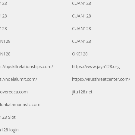
U128
CUAN128
U128
CUAN128
U128
CUAN128
N128
CUAN128
N128
OKE128
s://upskillrelationships.com/
https://www.jaya128.org
s://noelalumit.com/
https://virusthreatcenter.com/
coveredca.com
jitu128.net
lonkalamariasfc.com
128 Slot
128 login