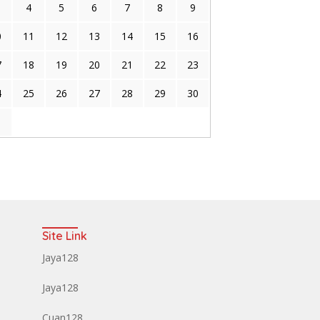
4
5
6
7
8
9
0
11
12
13
14
15
16
7
18
19
20
21
22
23
4
25
26
27
28
29
30
1
Site Link
Jaya128
Jaya128
Cuan128