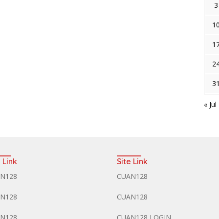
3
1
1
2
3
« Jul
 Link
Site Link
N128
CUAN128
N128
CUAN128
N128
CUAN128 LOGIN