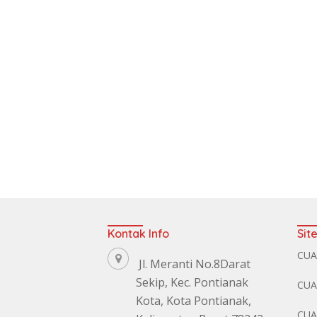
Kontak Info
Site
CUA
Jl. Meranti No.8Darat
Sekip, Kec. Pontianak
CUA
Kota, Kota Pontianak,
CUA