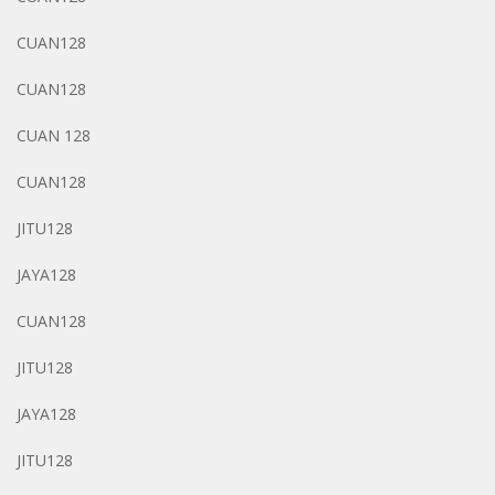
CUAN128
CUAN128
CUAN 128
CUAN128
JITU128
JAYA128
CUAN128
JITU128
JAYA128
JITU128