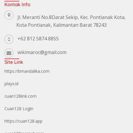
Kontak Info
Jl. Meranti No.8Darat Sekip, Kec. Pontianak Kota,
Kota Pontianak, Kalimantan Barat 78243
+62 812 5874 8855
wikimaroc@gmail.com
Site Link
https://bmandalika.com
playx.id
cuan128link.com
Cuan128 Login
https://cuan128.app