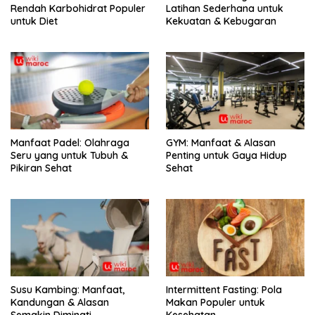
Rendah Karbohidrat Populer
Latihan Sederhana untuk
untuk Diet
Kekuatan & Kebugaran
Manfaat Padel: Olahraga
GYM: Manfaat & Alasan
Seru yang untuk Tubuh &
Penting untuk Gaya Hidup
Pikiran Sehat
Sehat
Susu Kambing: Manfaat,
Intermittent Fasting: Pola
Kandungan & Alasan
Makan Populer untuk