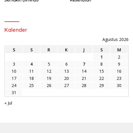
Semakin Diminati
Kesehatan
Kalender
Agustus 2026
S
S
R
K
J
S
M
1
2
3
4
5
6
7
8
9
10
11
12
13
14
15
16
17
18
19
20
21
22
23
24
25
26
27
28
29
30
31
« Jul