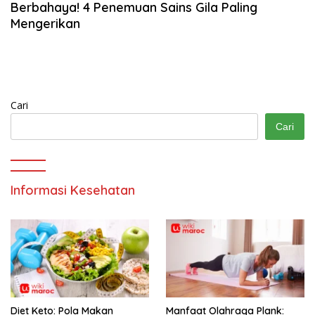
Berbahaya! 4 Penemuan Sains Gila Paling
Mengerikan
Cari
Cari
Informasi Kesehatan
Diet Keto: Pola Makan
Manfaat Olahraga Plank: