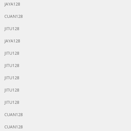
JAYA128
CUAN128
JITU128
JAYA128
JITU128
JITU128
JITU128
JITU128
JITU128
CUAN128
CUAN128