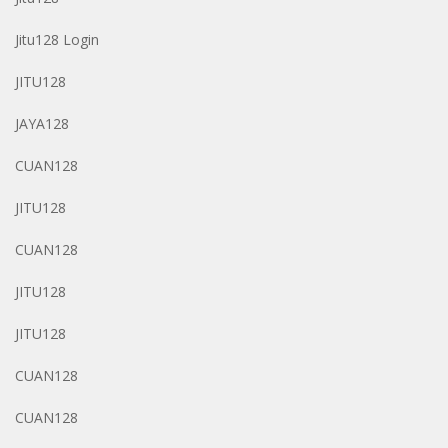
Jitu128 Login
JITU128
JAYA128
CUAN128
JITU128
CUAN128
JITU128
JITU128
CUAN128
CUAN128