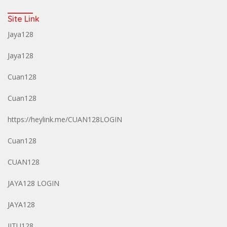
Site Link
Jaya128
Jaya128
Cuan128
Cuan128
https://heylink.me/CUAN128LOGIN
Cuan128
CUAN128
JAYA128 LOGIN
JAYA128
JITU128