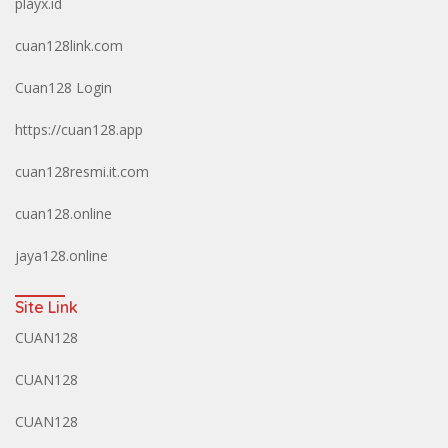
playx.id
cuan128link.com
Cuan128 Login
https://cuan128.app
cuan128resmi.it.com
cuan128.online
jaya128.online
Site Link
CUAN128
CUAN128
CUAN128