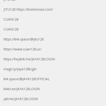
JITU128
https://kristenisasi.com/
CUAN128
CUAN128
https://link.space/@jitu128
https://www.cuan128.us/
https://heylink.me/JAYA128LOGIN
magic.ly/Jaya128login
link.space/@JAYA128OFFICIAL
linktr.ee/JAYA128LOGIN
jali.me/JAYA128LOGIN