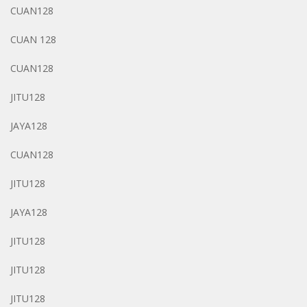
CUAN128
CUAN 128
CUAN128
JITU128
JAYA128
CUAN128
JITU128
JAYA128
JITU128
JITU128
JITU128