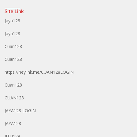
Site Link
Jaya128
Jaya128
Cuan128
Cuan128
https://heylink.me/CUAN128LOGIN
Cuan128
CUAN128
JAYA128 LOGIN
JAYA128
JITU128