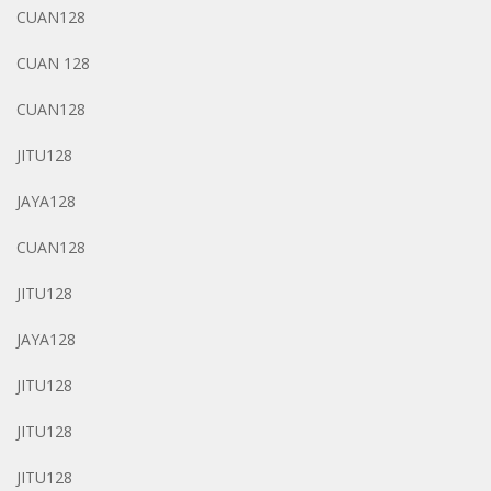
CUAN128
CUAN 128
CUAN128
JITU128
JAYA128
CUAN128
JITU128
JAYA128
JITU128
JITU128
JITU128