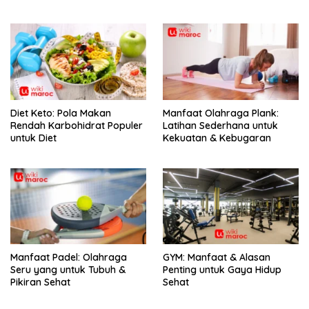
Diet Keto: Pola Makan
Manfaat Olahraga Plank:
Rendah Karbohidrat Populer
Latihan Sederhana untuk
untuk Diet
Kekuatan & Kebugaran
Manfaat Padel: Olahraga
GYM: Manfaat & Alasan
Seru yang untuk Tubuh &
Penting untuk Gaya Hidup
Pikiran Sehat
Sehat