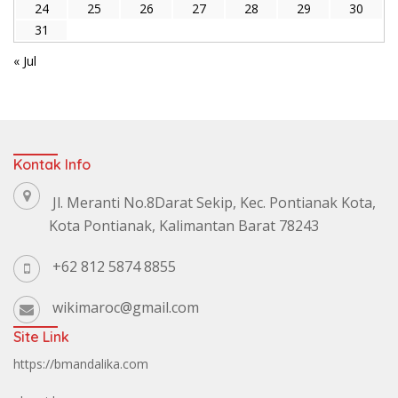
24
25
26
27
28
29
30
31
« Jul
Kontak Info
Jl. Meranti No.8Darat Sekip, Kec. Pontianak Kota,
Kota Pontianak, Kalimantan Barat 78243
+62 812 5874 8855
wikimaroc@gmail.com
Site Link
https://bmandalika.com