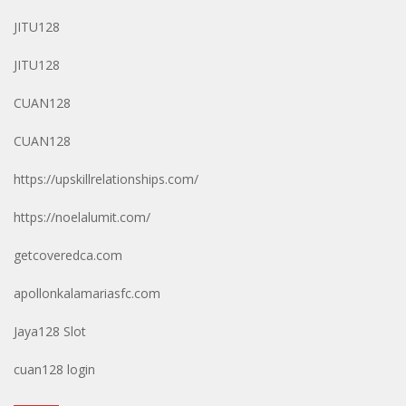
JITU128
JITU128
CUAN128
CUAN128
https://upskillrelationships.com/
https://noelalumit.com/
getcoveredca.com
apollonkalamariasfc.com
Jaya128 Slot
cuan128 login