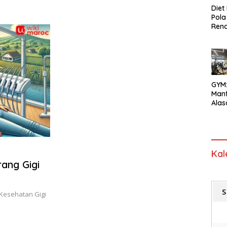
Menja
Diet
Pol
Ren
Karb
Popu
Diet
GYM
Man
Alas
Pent
Gay
Seha
Kal
ang Gigi
S
 Kesehatan Gigi