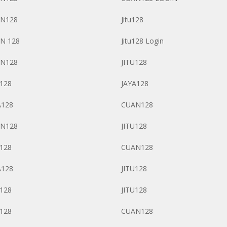
N128
Jitu128
N 128
Jitu128 Login
N128
JITU128
U128
JAYA128
A128
CUAN128
N128
JITU128
U128
CUAN128
A128
JITU128
U128
JITU128
U128
CUAN128