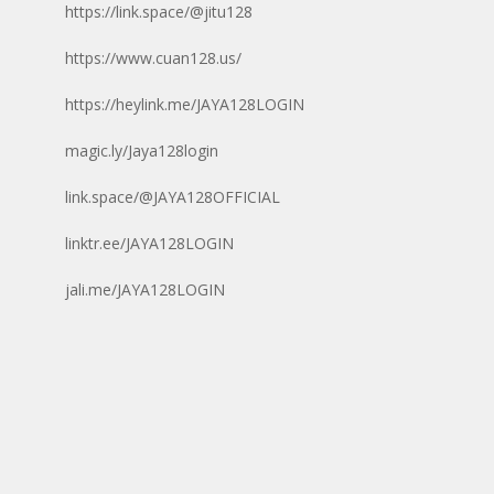
https://link.space/@jitu128
https://www.cuan128.us/
https://heylink.me/JAYA128LOGIN
magic.ly/Jaya128login
link.space/@JAYA128OFFICIAL
linktr.ee/JAYA128LOGIN
jali.me/JAYA128LOGIN