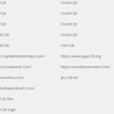
U128
CUAN128
U128
CUAN128
U128
CUAN128
N128
CUAN128
N128
OKE128
s://upskillrelationships.com/
https://www.jaya128.org
s://noelalumit.com/
https://virusthreatcenter.com/
coveredca.com
jitu128.net
lonkalamariasfc.com
128 Slot
128 login