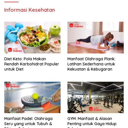
Informasi Kesehatan
Diet Keto: Pola Makan
Manfaat Olahraga Plank:
Rendah Karbohidrat Populer
Latihan Sederhana untuk
untuk Diet
Kekuatan & Kebugaran
Manfaat Padel: Olahraga
GYM: Manfaat & Alasan
Seru yang untuk Tubuh &
Penting untuk Gaya Hidup