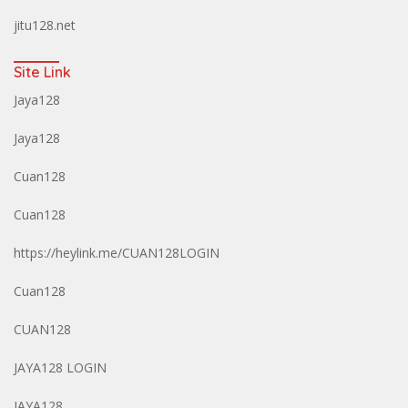
jitu128.net
Site Link
Jaya128
Jaya128
Cuan128
Cuan128
https://heylink.me/CUAN128LOGIN
Cuan128
CUAN128
JAYA128 LOGIN
JAYA128