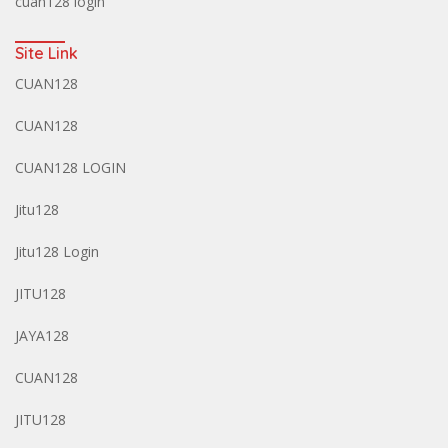
cuan128 login
Site Link
CUAN128
CUAN128
CUAN128 LOGIN
Jitu128
Jitu128 Login
JITU128
JAYA128
CUAN128
JITU128