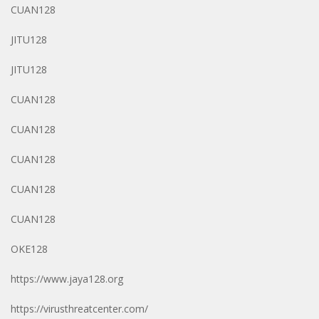
CUAN128
JITU128
JITU128
CUAN128
CUAN128
CUAN128
CUAN128
CUAN128
OKE128
https://www.jaya128.org
https://virusthreatcenter.com/