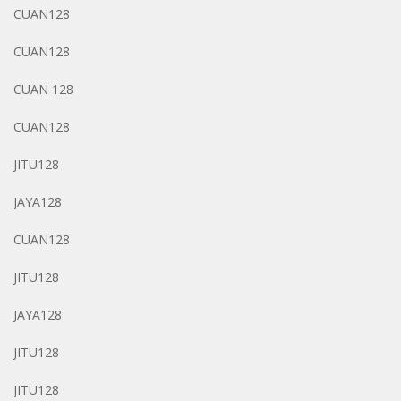
CUAN128
CUAN128
CUAN 128
CUAN128
JITU128
JAYA128
CUAN128
JITU128
JAYA128
JITU128
JITU128