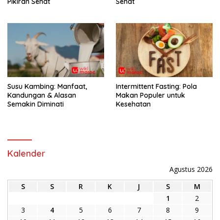
Pikiran Sehat
Sehat
Susu Kambing: Manfaat,
Intermittent Fasting: Pola
Kandungan & Alasan
Makan Populer untuk
Semakin Diminati
Kesehatan
Kalender
Agustus 2026
S
S
R
K
J
S
M
1
2
3
4
5
6
7
8
9