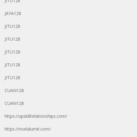
JITU128
JAYA128
JITU128
JITU128
JITU128
JITU128
JITU128
CUAN128
CUAN128
https://upskillrelationships.com/
https://noelalumit.com/