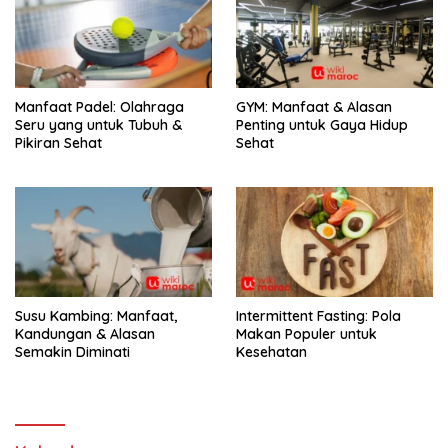
Manfaat Padel: Olahraga
GYM: Manfaat & Alasan
Seru yang untuk Tubuh &
Penting untuk Gaya Hidup
Pikiran Sehat
Sehat
Susu Kambing: Manfaat,
Intermittent Fasting: Pola
Kandungan & Alasan
Makan Populer untuk
Semakin Diminati
Kesehatan