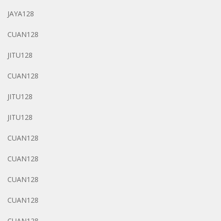
JAYA128
CUAN128
JITU128
CUAN128
JITU128
JITU128
CUAN128
CUAN128
CUAN128
CUAN128
CUAN128