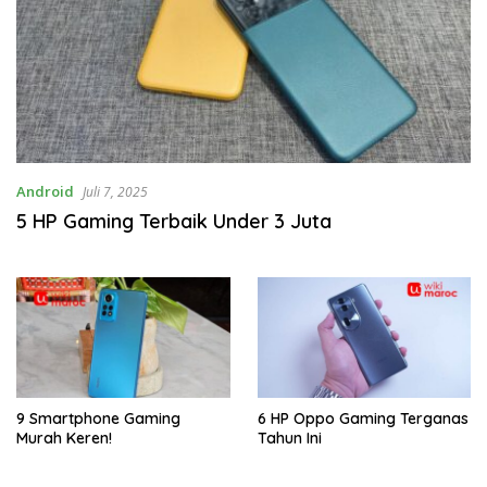
Android
Juli 7, 2025
5 HP Gaming Terbaik Under 3 Juta
9 Smartphone Gaming
6 HP Oppo Gaming Terganas
Murah Keren!
Tahun Ini