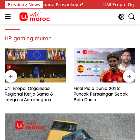
Langsung
kan dan Bagaimana Prospeknya?
Breaking News
UNI Eropa: Organisasi
ke
konten
HP gaming murah
UNI Eropa: Organisasi
Final Piala Dunia 2026:
Regional Kerja Sama &
Puncak Persaingan Sepak
Integrasi Antarnegara
Bola Dunia