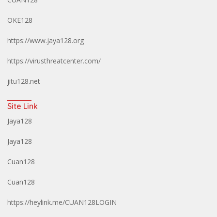
OKE128
https://www.jaya128.org
https://virusthreatcenter.com/
jitu128.net
Site Link
Jaya128
Jaya128
Cuan128
Cuan128
https://heylink.me/CUAN128LOGIN